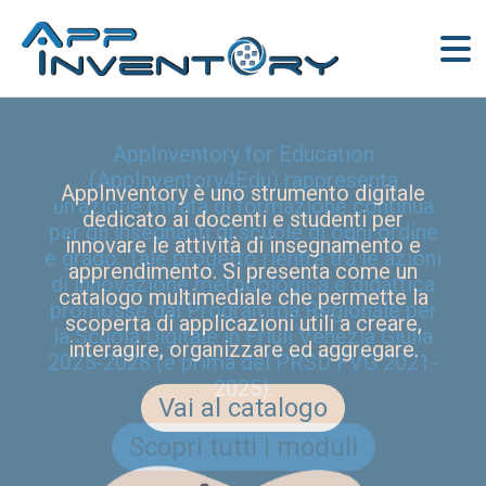
AppInventory for Education
(AppInventory4Edu) rappresenta
AppInventory è uno strumento digitale
un’azione mirata di formazione continua
dedicato ai docenti e studenti per
per gli insegnanti di scuole di ogni ordine
innovare le attività di insegnamento e
e grado. Tale progetto rientra tra le azioni
apprendimento. Si presenta come un
di innovazione metodologica e didattica
catalogo multimediale che permette la
promosse dal Programma Regionale per
scoperta di applicazioni utili a creare,
la Scuola Digitale in Friuli Venezia Giulia
interagire, organizzare ed aggregare.
2025-2028 (e prima del PRSD FVG 2021-
2025).
Vai al catalogo
Scopri tutti i moduli