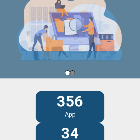
356
App
34