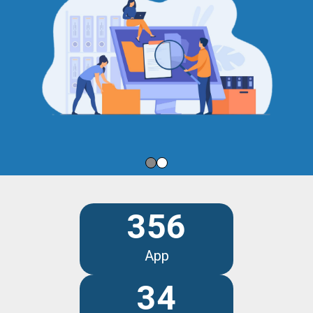
356
App
34