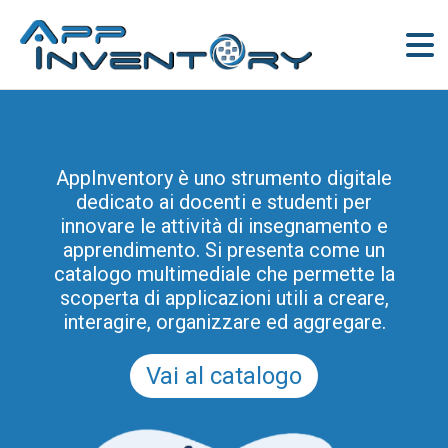
AppInventory for Education
(AppInventory4Edu) rappresenta
AppInventory è uno strumento digitale
un’azione mirata di formazione continua
dedicato ai docenti e studenti per
per gli insegnanti di scuole di ogni ordine
innovare le attività di insegnamento e
e grado. Tale progetto rientra tra le azioni
apprendimento. Si presenta come un
di innovazione metodologica e didattica
catalogo multimediale che permette la
promosse dal Programma Regionale per
scoperta di applicazioni utili a creare,
la Scuola Digitale in Friuli Venezia Giulia
interagire, organizzare ed aggregare.
2025-2028 (e prima del PRSD FVG 2021-
2025).
Vai al catalogo
Scopri tutti i moduli