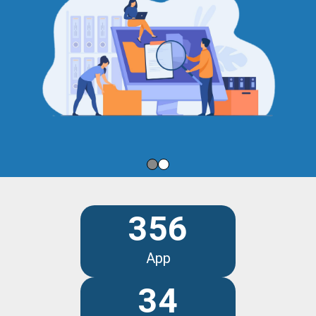
356
App
34