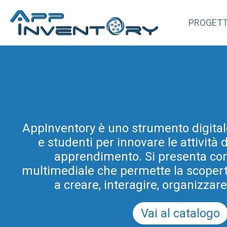
PROGET
AppInventory for Education (Ap
AppInventory è uno strumento digital
rappresenta un’azione mirata di for
e studenti per innovare le attività
gli insegnanti di scuole di ogni or
progetto rientra tra le azioni di inn
apprendimento. Si presenta co
multimediale che permette la scoperta 
e didattica promosse dal Programm
Scuola Digitale in Friuli Venezia Giul
a creare, interagire, organizzar
del PRSD FVG 2021-2
Vai al catalogo