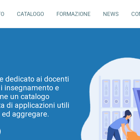
TO
CATALOGO
FORMAZIONE
NEWS
CO
pInventory4Edu)
e dedicato ai docenti
mazione continua per
 di insegnamento e
dine e grado. Tale
ovazione metodologica
me un catalogo
di applicazioni utili
a Regionale per la
ia 2025-2028 (e prima
e ed aggregare.
025).