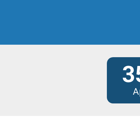
Scopri tutti i modu
3
A