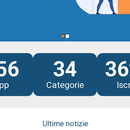
li
56
34
36
pp
Categorie
Iscr
Ultime notizie