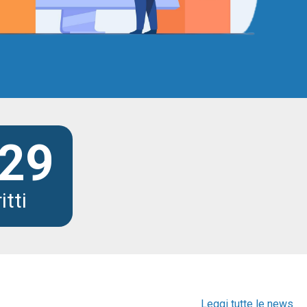
29
itti
Leggi tutte le news