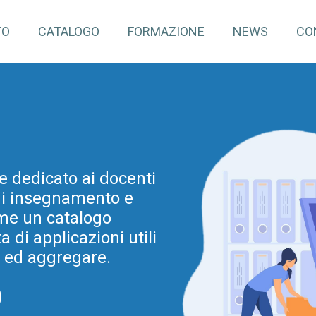
TO
CATALOGO
FORMAZIONE
NEWS
CO
pInventory4Edu)
e dedicato ai docenti
mazione continua per
 di insegnamento e
dine e grado. Tale
ovazione metodologica
me un catalogo
di applicazioni utili
a Regionale per la
ia 2025-2028 (e prima
e ed aggregare.
025).