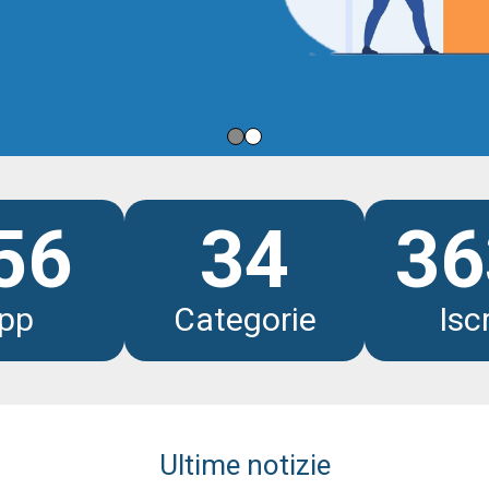
li
56
34
36
pp
Categorie
Iscr
Ultime notizie