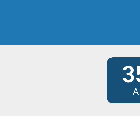
Scopri tutti i modu
3
A