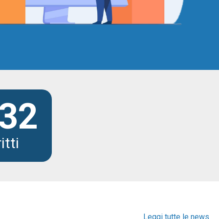
32
itti
Leggi tutte le news