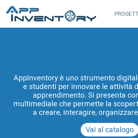
PROGET
AppInventory for Education (Ap
AppInventory è uno strumento digital
rappresenta un’azione mirata di for
e studenti per innovare le attività
gli insegnanti di scuole di ogni or
progetto rientra tra le azioni di inn
apprendimento. Si presenta co
multimediale che permette la scoperta 
e didattica promosse dal Programm
Scuola Digitale in Friuli Venezia Giul
a creare, interagire, organizzar
del PRSD FVG 2021-2
Vai al catalogo