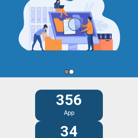
356
App
34