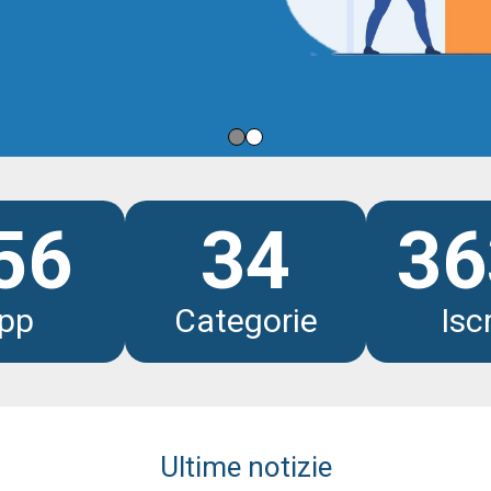
li
56
34
36
pp
Categorie
Iscr
Ultime notizie