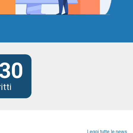
30
itti
Leggi tutte le news