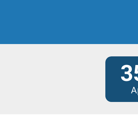
Scopri tutti i modu
3
A