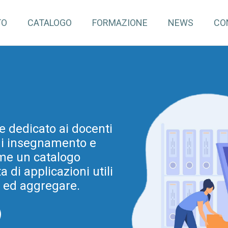
TO
CATALOGO
FORMAZIONE
NEWS
CO
pInventory4Edu)
e dedicato ai docenti
mazione continua per
 di insegnamento e
dine e grado. Tale
ovazione metodologica
me un catalogo
di applicazioni utili
a Regionale per la
ia 2025-2028 (e prima
e ed aggregare.
025).