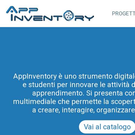
PROGET
AppInventory for Education (Ap
AppInventory è uno strumento digital
rappresenta un’azione mirata di for
e studenti per innovare le attività
gli insegnanti di scuole di ogni or
progetto rientra tra le azioni di inn
apprendimento. Si presenta co
multimediale che permette la scoperta 
e didattica promosse dal Programm
Scuola Digitale in Friuli Venezia Giul
a creare, interagire, organizzar
del PRSD FVG 2021-2
Vai al catalogo