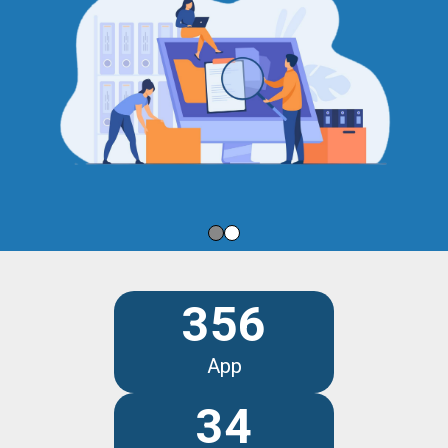
356
App
34