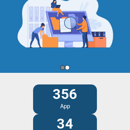
356
App
34