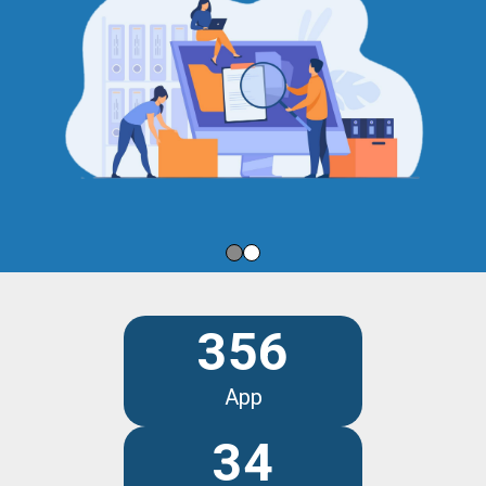
356
App
34