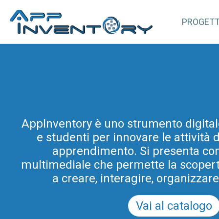
PROGET
AppInventory for Education (Ap
AppInventory è uno strumento digital
rappresenta un’azione mirata di for
e studenti per innovare le attività
gli insegnanti di scuole di ogni or
progetto rientra tra le azioni di inn
apprendimento. Si presenta co
multimediale che permette la scoperta 
e didattica promosse dal Programm
Scuola Digitale in Friuli Venezia Giul
a creare, interagire, organizzar
del PRSD FVG 2021-2
Vai al catalogo