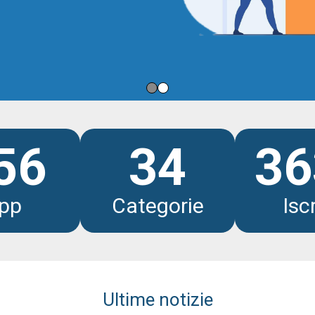
li
56
34
36
pp
Categorie
Iscr
Ultime notizie