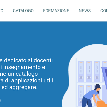
TO
CATALOGO
FORMAZIONE
NEWS
CO
pInventory4Edu)
e dedicato ai docenti
mazione continua per
 di insegnamento e
dine e grado. Tale
ovazione metodologica
me un catalogo
di applicazioni utili
a Regionale per la
ia 2025-2028 (e prima
e ed aggregare.
025).