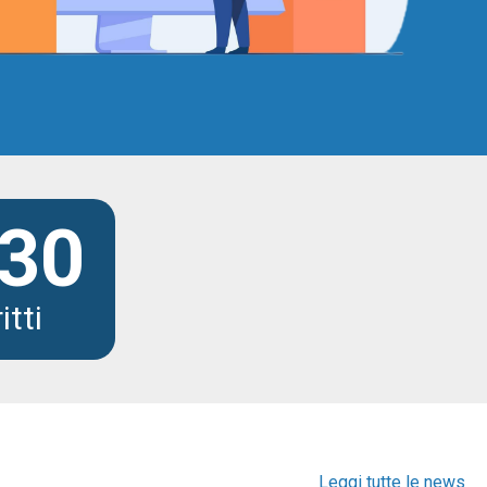
30
itti
Leggi tutte le news