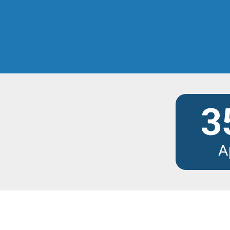
Scopri tutti i modu
3
A