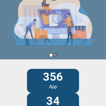
356
App
34