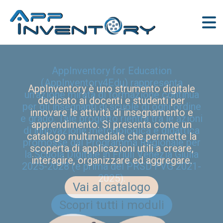
AppInventory for Education
(AppInventory4Edu) rappresenta
AppInventory è uno strumento digitale
un’azione mirata di formazione continua
dedicato ai docenti e studenti per
per gli insegnanti di scuole di ogni ordine
innovare le attività di insegnamento e
e grado. Tale progetto rientra tra le azioni
apprendimento. Si presenta come un
di innovazione metodologica e didattica
catalogo multimediale che permette la
promosse dal Programma Regionale per
scoperta di applicazioni utili a creare,
la Scuola Digitale in Friuli Venezia Giulia
interagire, organizzare ed aggregare.
2025-2028 (e prima del PRSD FVG 2021-
2025).
Vai al catalogo
Scopri tutti i moduli