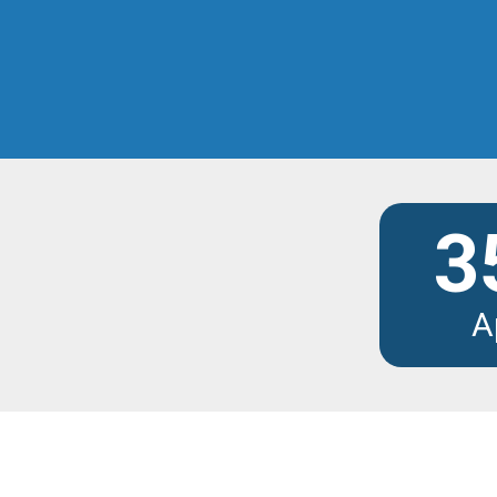
Scopri tutti i modu
3
A