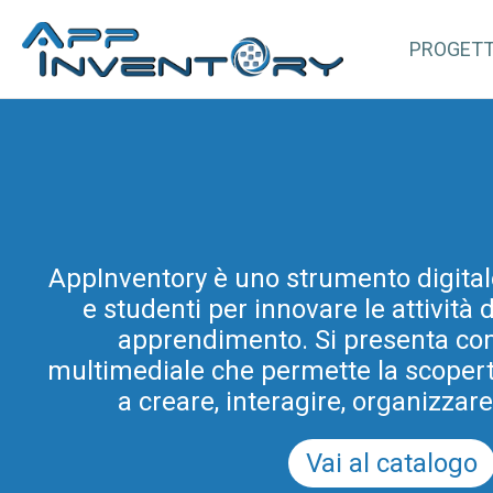
PROGET
AppInventory for Education (Ap
AppInventory è uno strumento digital
rappresenta un’azione mirata di for
e studenti per innovare le attività
gli insegnanti di scuole di ogni or
progetto rientra tra le azioni di inn
apprendimento. Si presenta co
multimediale che permette la scoperta 
e didattica promosse dal Programm
Scuola Digitale in Friuli Venezia Giul
a creare, interagire, organizzar
del PRSD FVG 2021-2
Vai al catalogo