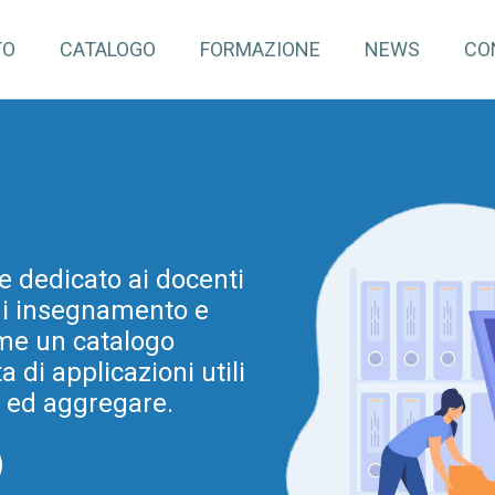
TO
CATALOGO
FORMAZIONE
NEWS
CO
pInventory4Edu)
e dedicato ai docenti
mazione continua per
 di insegnamento e
dine e grado. Tale
ovazione metodologica
me un catalogo
di applicazioni utili
a Regionale per la
ia 2025-2028 (e prima
e ed aggregare.
025).