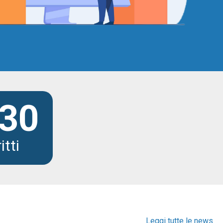
30
itti
Leggi tutte le news