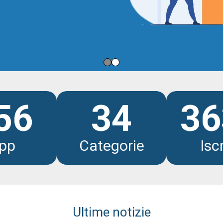
li
56
34
36
pp
Categorie
Iscr
Ultime notizie