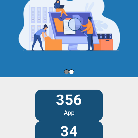
356
App
34